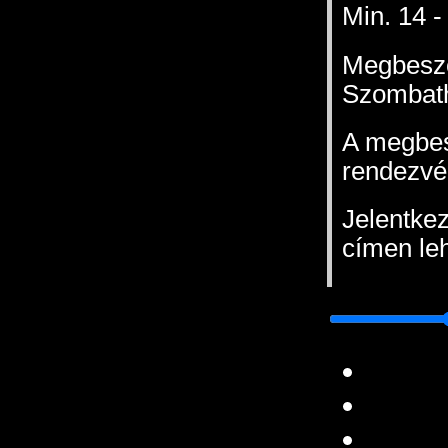
Min. 14 -
Megbeszé
Szombathe
A megbes
rendezvén
Jelentke
címen leh