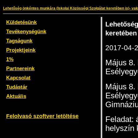
Lehetőség önkéntes munkára (Iskolai Közösségi Szolgálat keretében is)- vak
Küldetésünk
Lehetőség
Tevékenységünk
keretében 
Tagságunk
2017-04-
Projektjeink
1%
Május 8. 
Partnereink
Esélyegy
Kapcsolat
Május 8. 
Tudástár
Esélyegy
Aktuális
Gimnáziu
Felolvasó szoftver letöltése
Feladat: 
helyszín 